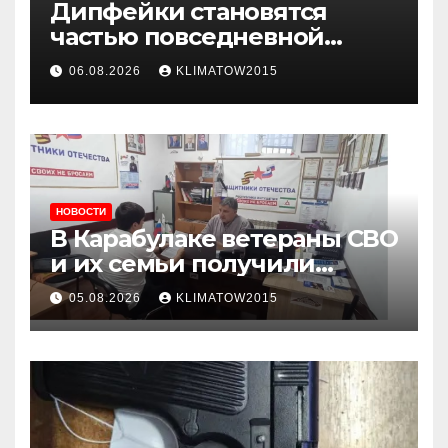
Дипфейки становятся
частью повседневной
жизни: почему жителям
06.08.2026
KLIMATOW2015
Ингушетии важно быть
внимательнее
НОВОСТИ
В Карабулаке ветераны СВО
и их семьи получили
консультации в ходе
05.08.2026
KLIMATOW2015
приема граждан