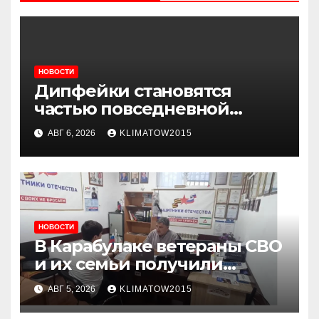
НОВОСТИ
Дипфейки становятся
частью повседневной
жизни: почему жителям
АВГ 6, 2026
KLIMATOW2015
Ингушетии важно быть
внимательнее
НОВОСТИ
В Карабулаке ветераны СВО
и их семьи получили
консультации в ходе
АВГ 5, 2026
KLIMATOW2015
приема граждан