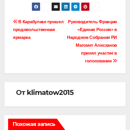
Навигация
В Карабулаке прошел
Руководитель Фракции
продовольственная
«Единая Россия» в
по
ярмарка
Народном Собрании РИ
записям
Магомет Алисханов
принял участие в
голосовании
От
klimatow2015
Похожая запись