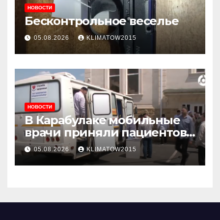
НОВОСТИ
Бесконтрольное веселье
05.08.2026
KLIMATOW2015
НОВОСТИ
В Карабулаке мобильные
врачи приняли пациентов
у стен мечети
05.08.2026
KLIMATOW2015