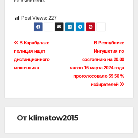
не выявлено.
Post Views:
227
Навигация
В Карабулаке
В Республике
полиция ищет
Ингушетия по
по
дистанционного
состоянию на 20.00
записям
мошенника
часов 16 марта 2024 года
проголосовало 59,56 %
избирателей
От
klimatow2015