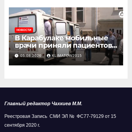
НОВОСТИ
В Карабулаке мобильные
врачи приняли пациентов
у стен мечети
05.08.2026
KLIMATOW2015
Главный редактор Чахкиев М.М.
Реестровая Запись СМИ ЭЛ № ФС77-79129 от 15
сентября 2020 г.