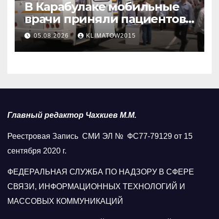
В Карабулаке мобильные
врачи приняли пациентов
у стен мечети
05.08.2026
KLIMATOW2015
Главный редактор Чахкиев М.М.
Реестровая Запись СМИ ЭЛ № ФС77-79129 от 15
сентября 2020 г.
ФЕДЕРАЛЬНАЯ СЛУЖБА ПО НАДЗОРУ В СФЕРЕ
СВЯЗИ, ИНФОРМАЦИОННЫХ ТЕХНОЛОГИЙ И
МАССОВЫХ КОММУНИКАЦИЙ