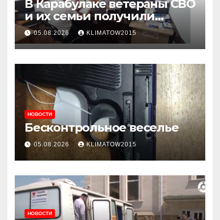
В Карабулаке ветераны СВО
и их семьи получили
консультации в ходе
05.08.2026
KLIMATOW2015
приема граждан
НОВОСТИ
Бесконтрольное веселье
05.08.2026
KLIMATOW2015
НОВОСТИ