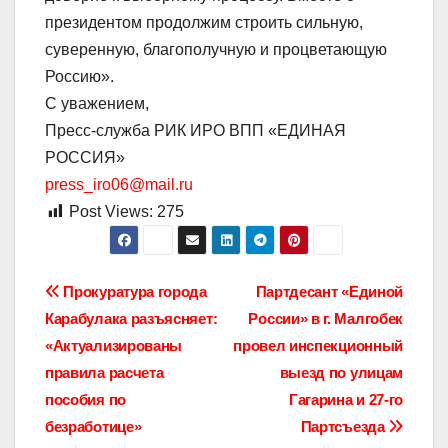
президентом продолжим строить сильную,
суверенную, благополучную и процветающую
Россию».
С уважением,
Пресс-служба РИК ИРО ВПП «ЕДИНАЯ
РОССИЯ»
press_iro06@mail.ru
Post Views:
275
Навигация
Прокуратура города
Партдесант «Единой
Карабулака разъясняет:
России» в г. Малгобек
по
«Актуализированы
провел инспекционный
записям
правила расчета
выезд по улицам
пособия по
Гагарина и 27-го
безработице»
Партсъезда