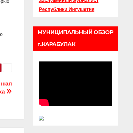
Заслуженный журналист
орых
Республики Ингушетия
МУНИЦИПАЛЬНЫЙ ОБЗОР
до
г.КАРАБУЛАК
нная
ка