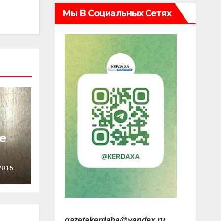
Мы В Социальных Сетях
е
2015
gazetakerdaha@yandex.ru