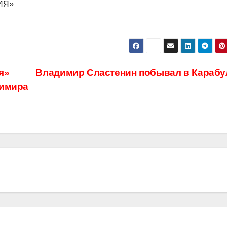
ИЯ»
я»
Владимир Сластенин побывал в Карабу
димира