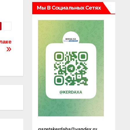
Мы В Социальных Сетях
лаке
gazetakerdaha@yandex.ru