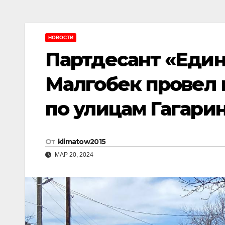
НОВОСТИ
Партдесант «Едино
Малгобек провел
по улицам Гагарин
От
klimatow2015
МАР 20, 2024