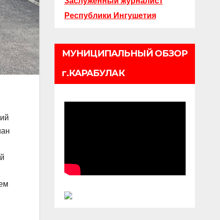
Заслуженный журналист
Республики Ингушетия
МУНИЦИПАЛЬНЫЙ ОБЗОР
г.КАРАБУЛАК
ний
ман
ой
аем