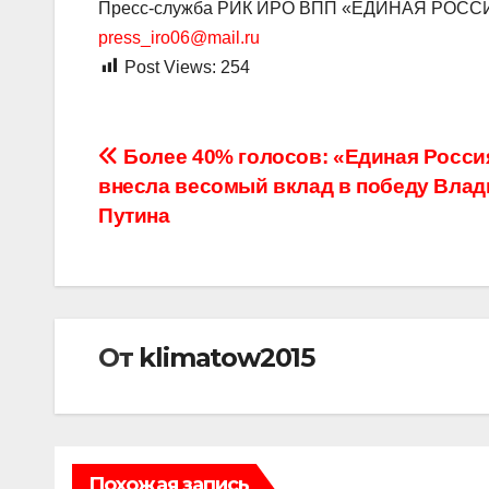
Пресс-служба РИК ИРО ВПП «ЕДИНАЯ РОСС
press_iro06@mail.ru
Post Views:
254
Навигация
Более 40% голосов: «Единая Росси
внесла весомый вклад в победу Вла
по
Путина
записям
От
klimatow2015
Похожая запись