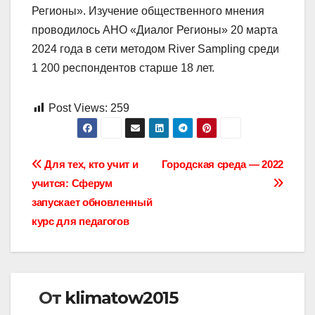
Регионы». Изучение общественного мнения
проводилось АНО «Диалог Регионы» 20 марта
2024 года в сети методом River Sampling среди
1 200 респондентов старше 18 лет.
Post Views:
259
Навигация
Для тех, кто учит и
Городская среда — 2022
учится: Сферум
по
запускает обновленный
записям
курс для педагогов
От
klimatow2015