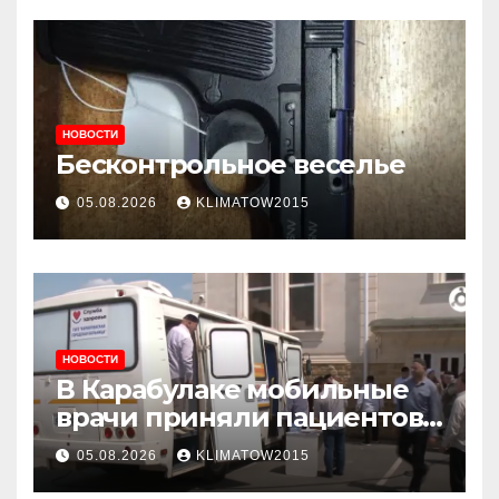
НОВОСТИ
Бесконтрольное веселье
05.08.2026
KLIMATOW2015
НОВОСТИ
В Карабулаке мобильные
врачи приняли пациентов
у стен мечети
05.08.2026
KLIMATOW2015