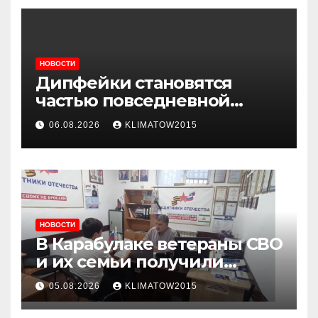
НОВОСТИ
Дипфейки становятся
частью повседневной
жизни: почему жителям
06.08.2026
KLIMATOW2015
Ингушетии важно быть
внимательнее
НОВОСТИ
В Карабулаке ветераны СВО
и их семьи получили
консультации в ходе
05.08.2026
KLIMATOW2015
приема граждан