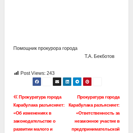
Помощник прокурора города
Т.А. Бекботов
Post Views:
243
Навигация
Прокуратура города
Прокуратура города
Карабулака разъясняет:
Карабулака разъясняет:
по
«Об изменениях в
«Ответственность за
записям
законодательстве о
незаконное участие в
развитии малого и
предпринимательской