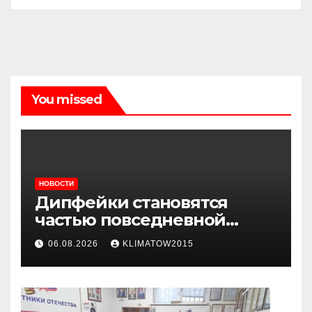
You missed
НОВОСТИ
Дипфейки становятся
частью повседневной
жизни: почему жителям
06.08.2026
KLIMATOW2015
Ингушетии важно быть
внимательнее