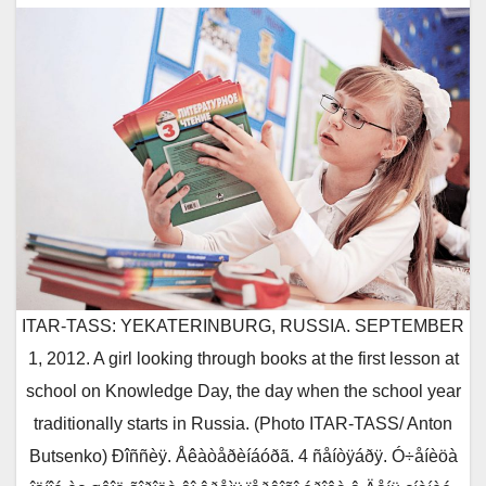
ITAR-TASS: YEKATERINBURG, RUSSIA. SEPTEMBER
1, 2012. A girl looking through books at the first lesson at
school on Knowledge Day, the day when the school year
traditionally starts in Russia. (Photo ITAR-TASS/ Anton
Butsenko) Ðîññèÿ. Åêàòåðèíáóðã. 4 ñåíòÿáðÿ. Ó÷åíèöà