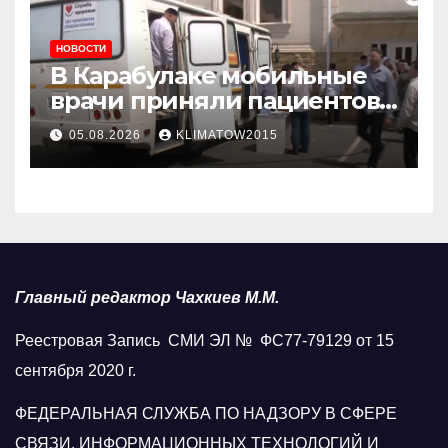
НОВОСТИ
В Карабулаке мобильные
врачи приняли пациентов
у стен мечети
05.08.2026
KLIMATOW2015
Главный редактор Чахкиев М.М.
Реестровая Запись СМИ ЭЛ № ФС77-79129 от 15
сентября 2020 г.
ФЕДЕРАЛЬНАЯ СЛУЖБА ПО НАДЗОРУ В СФЕРЕ
СВЯЗИ, ИНФОРМАЦИОННЫХ ТЕХНОЛОГИЙ И