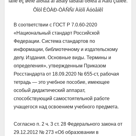
îäíîé èç øêîë ãîðîäà âî âðåìÿ ïåðâîãî óðîêà â Äåíü çíàíèé.
Ôîòî ÈÒÀÐ-ÒÀÑÑ/ Àíòîí Áóöåíêî
В соответствии с ГОСТ Р 7.0.60-2020
«Национальный стандарт Российской
Федерации. Система стандартов по
информации, библиотечному и издательскому
делу. Издания. Основные виды. Термины и
определения», утвержденным Приказом
Росстандарта от 18.09.2020 № 655-ст, рабочая
тетрадь — это учебное пособие, имеющее
особый дидактический аппарат,
способствующий самостоятельной работе
учащегося над освоением учебного предмета.
Согласно п. 2 ч. 3 ст. 28 Федерального закона от
29.12.2012 № 273 «Об образовании в