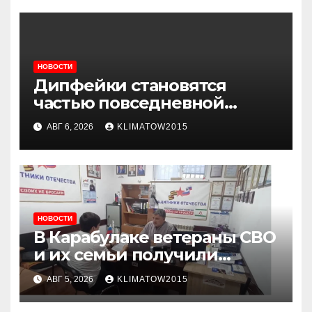
НОВОСТИ
Дипфейки становятся
частью повседневной
жизни: почему жителям
АВГ 6, 2026
KLIMATOW2015
Ингушетии важно быть
внимательнее
НОВОСТИ
В Карабулаке ветераны СВО
и их семьи получили
консультации в ходе
АВГ 5, 2026
KLIMATOW2015
приема граждан