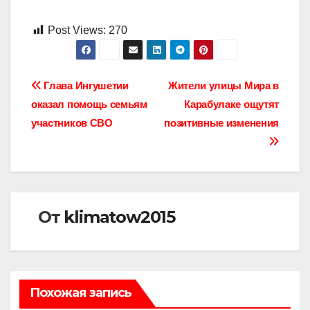
Post Views:
270
Навигация
Глава Ингушетии
Жители улицы Мира в
оказал помощь семьям
Карабулаке ощутят
по
участников СВО
позитивные изменения
записям
От
klimatow2015
Похожая запись