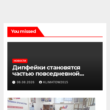
You missed
НОВОСТИ
Дипфейки становятся
частью повседневной
жизни: почему жителям
06.08.2026
KLIMATOW2015
Ингушетии важно быть
внимательнее