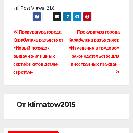
Post Views:
218
Навигация
Прокуратура города
Прокуратура города
Карабулака разъясняет:
Карабулака разъясняет:
по
«Новый порядок
«Изменения в трудовом
записям
выдачи жилищных
законодательстве для
сертификатов детям-
иностранных граждан»
сиротам»
От
klimatow2015