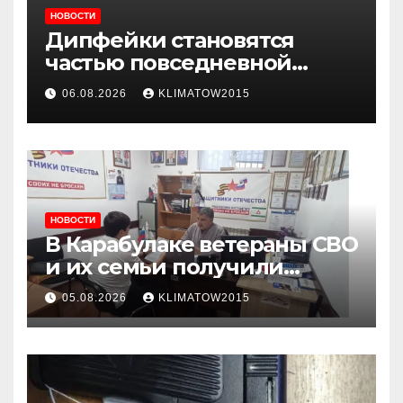
НОВОСТИ
Дипфейки становятся
частью повседневной
жизни: почему жителям
06.08.2026
KLIMATOW2015
Ингушетии важно быть
внимательнее
НОВОСТИ
В Карабулаке ветераны СВО
и их семьи получили
консультации в ходе
05.08.2026
KLIMATOW2015
приема граждан