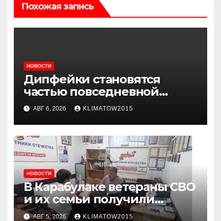
Похожая запись
НОВОСТИ
Дипфейки становятся
частью повседневной
жизни: почему жителям
АВГ 6, 2026
KLIMATOW2015
Ингушетии важно быть
внимательнее
НОВОСТИ
В Карабулаке ветераны СВО
и их семьи получили
консультации в ходе
АВГ 5, 2026
KLIMATOW2015