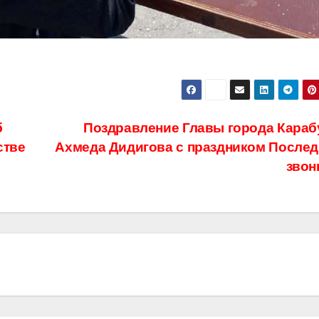
б
Поздравление Главы города Караб
стве
Ахмеда Дидигова с праздником Послед
звон