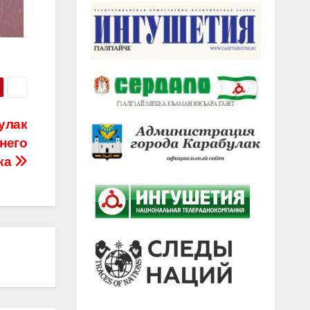
улак
него
ка