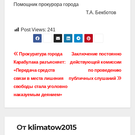
Помощник прокурора города
Т.А. Бекботов
Post Views:
241
Навигация
Прокуратура города
Заключение постоянно
Карабулака разъясняет:
действующей комиссии
по
«Передача средств
по проведению
записям
связи в места лишения
публичных слушаний
свободы стала уголовно
наказуемым деянием»
От
klimatow2015