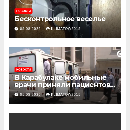
НОВОСТИ
Бесконтрольное веселье
05.08.2026
KLIMATOW2015
НОВОСТИ
В Карабулаке мобильные
врачи приняли пациентов
у стен мечети
05.08.2026
KLIMATOW2015