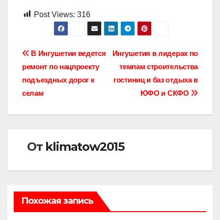
Post Views:
316
Навигация
В Ингушетии ведется
Ингушетия в лидерах по
ремонт по нацпроекту
темпам строительства
по
подъездных дорог к
гостиниц и баз отдыха в
записям
селам
ЮФО и СКФО
От
klimatow2015
Похожая запись