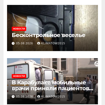
НОВОСТИ
Бесконтрольное веселье
05.08.2026
KLIMATOW2015
НОВОСТИ
В Карабулаке мобильные
врачи приняли пациентов
у стен мечети
05.08.2026
KLIMATOW2015