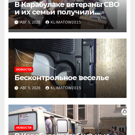
В Карабулаке ветераны СВО
и их семьи получили
консультации в ходе
АВГ 5, 2026
KLIMATOW2015
приема граждан
НОВОСТИ
Бесконтрольное веселье
АВГ 5, 2026
KLIMATOW2015
НОВОСТИ