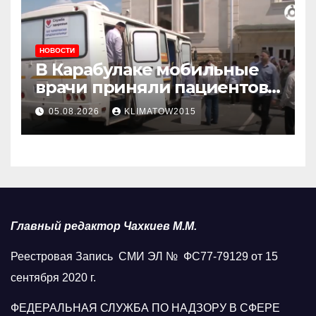
НОВОСТИ
В Карабулаке мобильные
врачи приняли пациентов
у стен мечети
05.08.2026
KLIMATOW2015
Главный редактор Чахкиев М.М.
Реестровая Запись СМИ ЭЛ № ФС77-79129 от 15
сентября 2020 г.
ФЕДЕРАЛЬНАЯ СЛУЖБА ПО НАДЗОРУ В СФЕРЕ