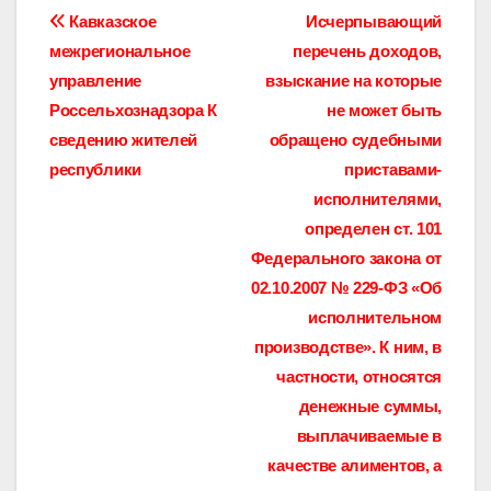
Навигация
Кавказское
Исчерпывающий
межрегиональное
перечень доходов,
по
управление
взыскание на которые
записям
Россельхознадзора К
не может быть
сведению жителей
обращено судебными
республики
приставами-
исполнителями,
определен ст. 101
Федерального закона от
02.10.2007 № 229-ФЗ «Об
исполнительном
производстве». К ним, в
частности, относятся
денежные суммы,
выплачиваемые в
качестве алиментов, а