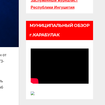
Заслуженный журналист
Республики Ингушетия
МУНИЦИПАЛЬНЫЙ ОБЗОР
г.КАРАБУЛАК
н от
73-
ть
об