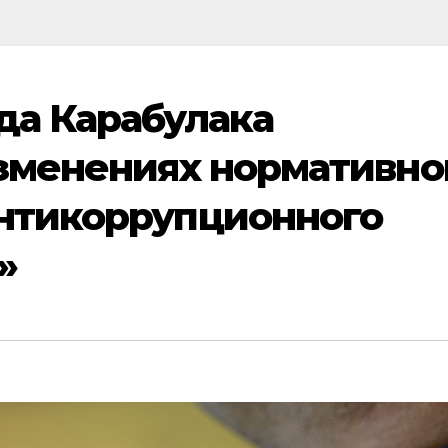
да Карабулака
изменениях нормативно
антикоррупционного
»