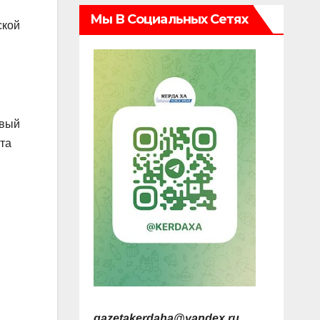
Мы В Социальных Сетях
ской
овый
та
gazetakerdaha@yandex.ru