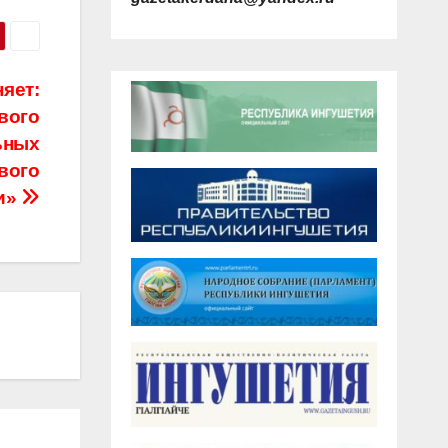
яет:
вого
ьных
вого
и»