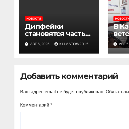
НОВОСТИ
НОВОСТ
Дипфейки
В К
становятся частью
вет
повседневной
сем
АВГ 6, 2026
KLIMATOW2015
АВГ 5
жизни: почему
кон
жителям
ход
Ингушетии важно
гра
быть
Добавить комментарий
внимательнее
Ваш адрес email не будет опубликован.
Обязатель
Комментарий
*