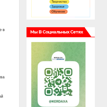
е в
Мы В Социальных Сетях
тва
ой