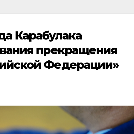
да Карабулака
ования прекращения
сийской Федерации»