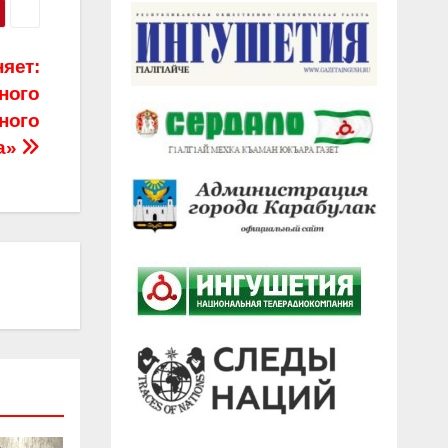
яет:
ного
ного
а»