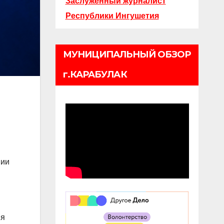
Заслуженный журналист
Республики Ингушетия
МУНИЦИПАЛЬНЫЙ ОБЗОР
г.КАРАБУЛАК
.
нии
ня