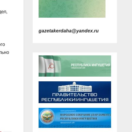
дел,
gazetakerdaha@yandex.ru
ого
льно