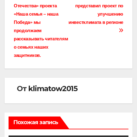
по
Отечества» проекта
представил проект по
записям
«Наша семья – наша
улучшению
Победа» мы
инвестклимата в регионе
продолжаем
рассказывать читателям
о семьях наших
защитников.
От
klimatow2015
Похожая запись