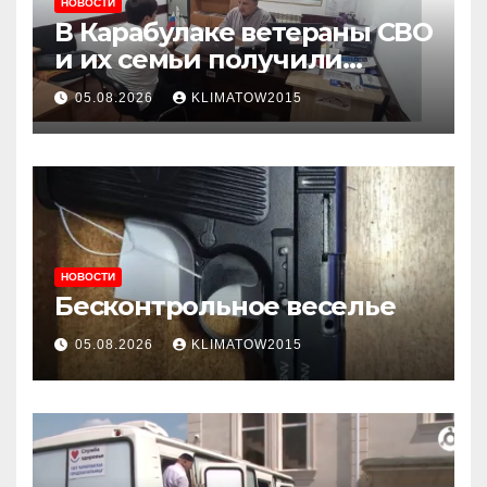
НОВОСТИ
В Карабулаке ветераны СВО
и их семьи получили
консультации в ходе
05.08.2026
KLIMATOW2015
приема граждан
НОВОСТИ
Бесконтрольное веселье
05.08.2026
KLIMATOW2015