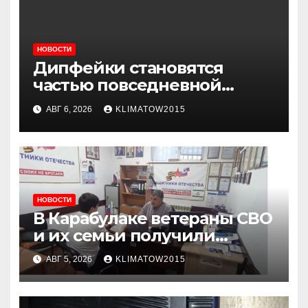
НОВОСТИ
Дипфейки становятся
частью повседневной
жизни: почему жителям
АВГ 6, 2026
KLIMATOW2015
Ингушетии важно быть
внимательнее
НОВОСТИ
В Карабулаке ветераны СВО
и их семьи получили
консультации в ходе
АВГ 5, 2026
KLIMATOW2015
приема граждан