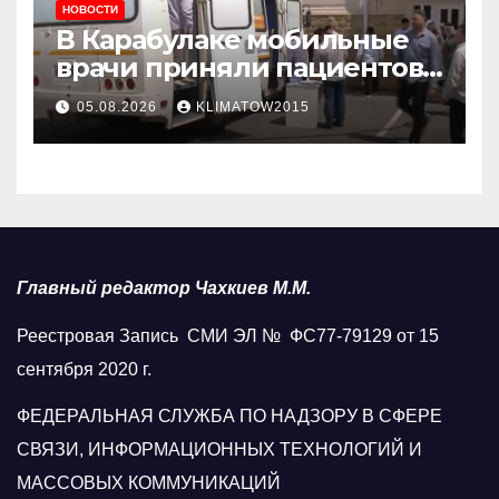
НОВОСТИ
В Карабулаке мобильные
врачи приняли пациентов
у стен мечети
05.08.2026
KLIMATOW2015
Главный редактор Чахкиев М.М.
Реестровая Запись СМИ ЭЛ № ФС77-79129 от 15
сентября 2020 г.
ФЕДЕРАЛЬНАЯ СЛУЖБА ПО НАДЗОРУ В СФЕРЕ
СВЯЗИ, ИНФОРМАЦИОННЫХ ТЕХНОЛОГИЙ И
МАССОВЫХ КОММУНИКАЦИЙ