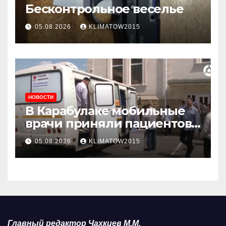
Бесконтрольное веселье
05.08.2026
KLIMATOW2015
НОВОСТИ
В Карабулаке мобильные
врачи приняли пациентов
у стен мечети
05.08.2026
KLIMATOW2015
Главный редактор Чахкиев М.М.