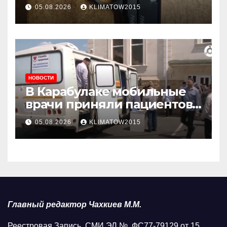
05.08.2026
KLIMATOW2015
НОВОСТИ
В Карабулаке мобильные
врачи приняли пациентов
у стен мечети
05.08.2026
KLIMATOW2015
Главный редактор Чахкиев М.М.
Реестровая Запись СМИ ЭЛ № ФС77-79129 от 15