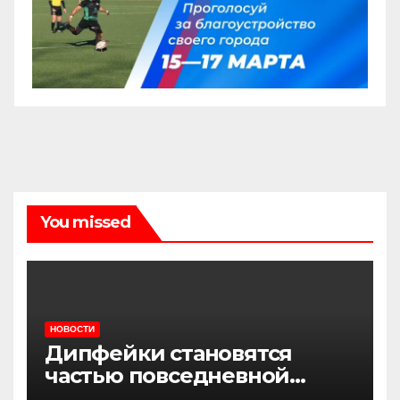
You missed
НОВОСТИ
Дипфейки становятся
частью повседневной
жизни: почему жителям