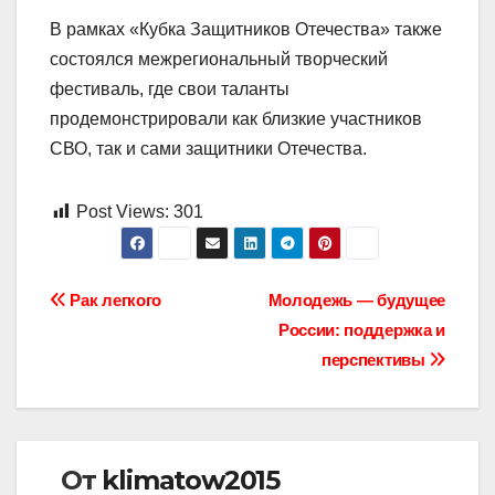
В рамках «Кубка Защитников Отечества» также
состоялся межрегиональный творческий
фестиваль, где свои таланты
продемонстрировали как близкие участников
СВО, так и сами защитники Отечества.
Post Views:
301
Навигация
Рак легкого
Молодежь — будущее
России: поддержка и
по
перспективы
записям
От
klimatow2015