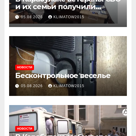
и их семьи получили
консультации в ходе
05.08.2026
KLIMATOW2015
приема граждан
НОВОСТИ
Бесконтрольное веселье
05.08.2026
KLIMATOW2015
НОВОСТИ