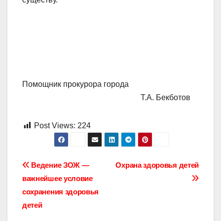
Помощник прокурора города
Т.А. Бекботов
Post Views:
224
Навигация
Ведение ЗОЖ —
Охрана здоровья детей
важнейшее условие
по
сохранения здоровья
записям
детей