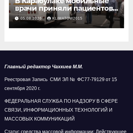
В Карабулаке мобильные
врачи приняли пациентов
у стен мечети
05.08.2026
KLIMATOW2015
Главный редактор Чахкиев М.М.
Реестровая Запись СМИ ЭЛ № ФС77-79129 от 15
сентября 2020 г.
ФЕДЕРАЛЬНАЯ СЛУЖБА ПО НАДЗОРУ В СФЕРЕ
СВЯЗИ, ИНФОРМАЦИОННЫХ ТЕХНОЛОГИЙ И
МАССОВЫХ КОММУНИКАЦИЙ
Статус средства массовой информации: Действующее