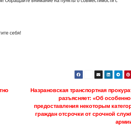
м! Обращайте внимание на пункты о совместимости с
гите себя!
тно
Назрановская транспортная прокура
разъясняет: «Об особенно
предоставления некоторым катего
граждан отсрочки от срочной служ
арми