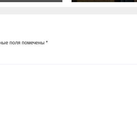
е приема
ждан
ные поля помечены
*