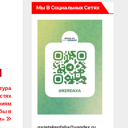
Мы В Социальных Сетях
тура
стях
риям
бы в
и»
gazetakerdaha@yandex.ru