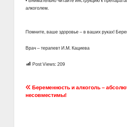
•
Внимательно читайте инструкцию к препарата
алкоголем.
Помните, ваше здоровье – в ваших руках! Бере
Врач – терапевт И.М.
Кациева
Post Views:
209
Навигация
Беременность и алкоголь – абсолю
несовместимы!
по
записям