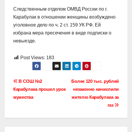
Следственным отделом ОМВД России по г.
Карабулак в отношении женщины возбуждено
уголовное дело по ч. 2 ст. 159 УК РФ. Ей
избрана мера пресечения в виде подписки о
невыезде.
Post Views:
183
Навигация
В СОШ №2
Более 120 тыс. рублей
Карабулака прошел урок
незаконно начислили
по
мужества
жителю Карабулака за
записям
газ