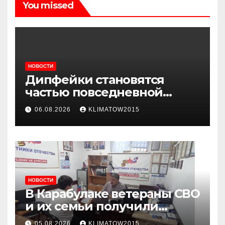
You missed
НОВОСТИ
Дипфейки становятся
частью повседневной
жизни: почему жителям
06.08.2026
KLIMATOW2015
Ингушетии важно быть
внимательнее
НОВОСТИ
В Карабулаке ветераны СВО
и их семьи получили
консультации в ходе
05.08.2026
KLIMATOW2015