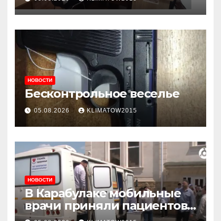
приема граждан
НОВОСТИ
Бесконтрольное веселье
05.08.2026
KLIMATOW2015
НОВОСТИ
В Карабулаке мобильные
врачи приняли пациентов
у стен мечети