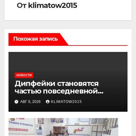
От
klimatow2015
Похожая запись
НОВОСТИ
Дипфейки становятся
частью повседневной
жизни: почему жителям
АВГ 6, 2026
KLIMATOW2015
Ингушетии важно быть
внимательнее