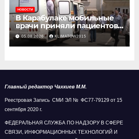
НОВОСТИ
В Карабулаке мобильные
врачи приняли пациентов
у стен мечети
05.08.2026
KLIMATOW2015
Главный редактор Чахкиев М.М.
Реестровая Запись СМИ ЭЛ № ФС77-79129 от 15
сентября 2020 г.
ФЕДЕРАЛЬНАЯ СЛУЖБА ПО НАДЗОРУ В СФЕРЕ
СВЯЗИ, ИНФОРМАЦИОННЫХ ТЕХНОЛОГИЙ И