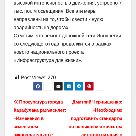
высокой интенсивностью движения, устроено 7
тыс. пог. м освещения. Все эти меры
направлены на то, чтобы свести к нулю
аварийность на дорогах.
Отметим, что ремонт дорожной сети Ингушетии
со следующего года продолжится в рамках
нового национального проекта
«Инфраструктура для жизни».
Post Views:
270
Навигация
Прокуратура города
Дмитрий Чернышенко:
Карабулака разъясняет:
«Необходимо
по
«Изменения в
подготовить стандарты
записям
земельном
по повышению качества
законодательстве
детского питания в