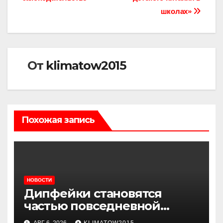
школах»
От
klimatow2015
Похожая запись
НОВОСТИ
Дипфейки становятся
частью повседневной
жизни: почему жителям