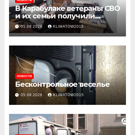
НОВОСТИ
В Карабулаке ветераны СВО
и их семьи получили
консультации в ходе
05.08.2026
KLIMATOW2015
приема граждан
НОВОСТИ
Бесконтрольное веселье
05.08.2026
KLIMATOW2015