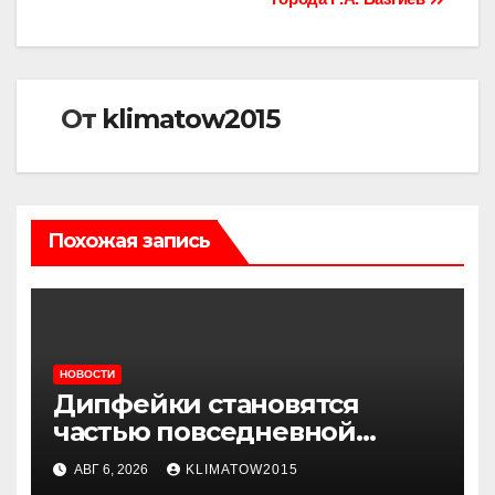
От
klimatow2015
Похожая запись
НОВОСТИ
Дипфейки становятся
частью повседневной
жизни: почему жителям
АВГ 6, 2026
KLIMATOW2015
Ингушетии важно быть