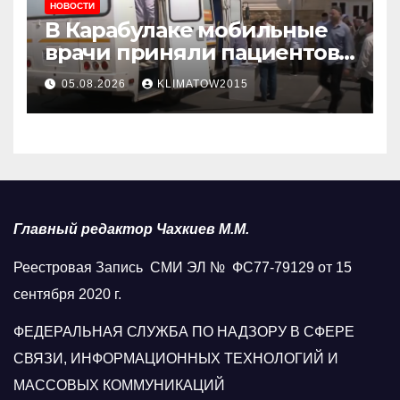
НОВОСТИ
В Карабулаке мобильные
врачи приняли пациентов
у стен мечети
05.08.2026
KLIMATOW2015
Главный редактор Чахкиев М.М.
Реестровая Запись СМИ ЭЛ № ФС77-79129 от 15
сентября 2020 г.
ФЕДЕРАЛЬНАЯ СЛУЖБА ПО НАДЗОРУ В СФЕРЕ
СВЯЗИ, ИНФОРМАЦИОННЫХ ТЕХНОЛОГИЙ И
МАССОВЫХ КОММУНИКАЦИЙ