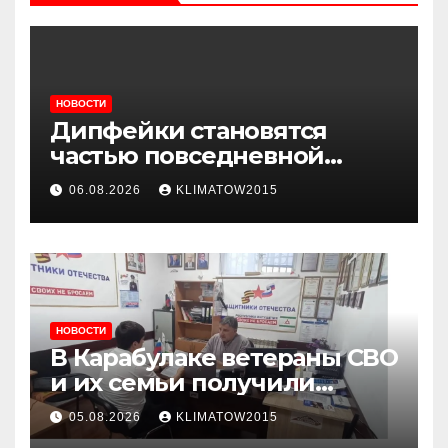
НОВОСТИ
Дипфейки становятся
частью повседневной
жизни: почему жителям
06.08.2026
KLIMATOW2015
Ингушетии важно быть
внимательнее
НОВОСТИ
В Карабулаке ветераны СВО
и их семьи получили
консультации в ходе
05.08.2026
KLIMATOW2015
приема граждан