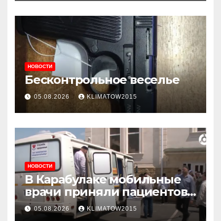
НОВОСТИ
Бесконтрольное веселье
05.08.2026
KLIMATOW2015
НОВОСТИ
В Карабулаке мобильные
врачи приняли пациентов
у стен мечети
05.08.2026
KLIMATOW2015