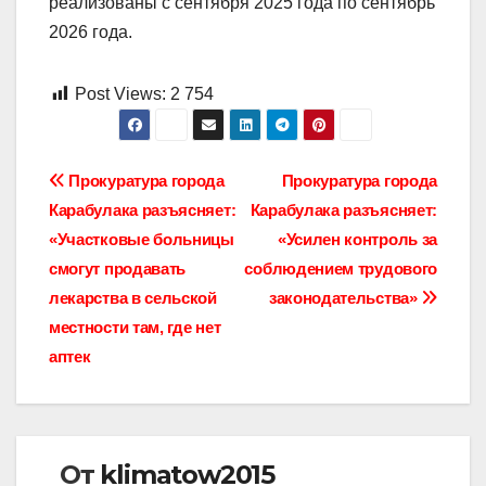
реализованы с сентября 2025 года по сентябрь
2026 года.
Post Views:
2 754
Навигация
Прокуратура города
Прокуратура города
Карабулака разъясняет:
Карабулака разъясняет:
по
«Участковые больницы
«Усилен контроль за
записям
смогут продавать
соблюдением трудового
лекарства в сельской
законодательства»
местности там, где нет
аптек
От
klimatow2015