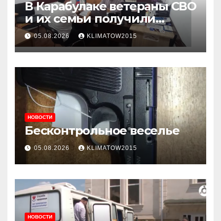
В Карабулаке ветераны СВО
и их семьи получили
консультации в ходе
05.08.2026
KLIMATOW2015
приема граждан
НОВОСТИ
Бесконтрольное веселье
05.08.2026
KLIMATOW2015
НОВОСТИ