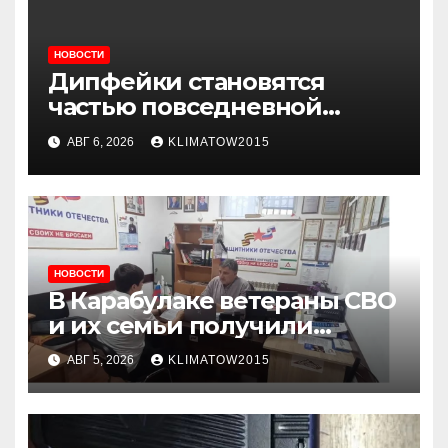
НОВОСТИ
Дипфейки становятся
частью повседневной
жизни: почему жителям
АВГ 6, 2026
KLIMATOW2015
Ингушетии важно быть
внимательнее
НОВОСТИ
В Карабулаке ветераны СВО
и их семьи получили
консультации в ходе
АВГ 5, 2026
KLIMATOW2015
приема граждан