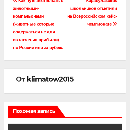
Навигация
Как путешествовать с
Карабулакских
животными-
школьников отметили
по
компаньонами
на Всероссийском кейс-
записям
(животные которые
чемпионате
содержаться не для
извлечения прибыли)
по России или за рубеж.
От
klimatow2015
Похожая запись