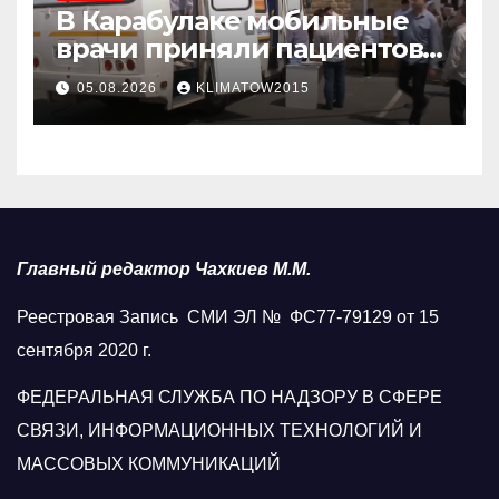
В Карабулаке мобильные
врачи приняли пациентов
у стен мечети
05.08.2026
KLIMATOW2015
Главный редактор Чахкиев М.М.
Реестровая Запись СМИ ЭЛ № ФС77-79129 от 15
сентября 2020 г.
ФЕДЕРАЛЬНАЯ СЛУЖБА ПО НАДЗОРУ В СФЕРЕ
СВЯЗИ, ИНФОРМАЦИОННЫХ ТЕХНОЛОГИЙ И
МАССОВЫХ КОММУНИКАЦИЙ