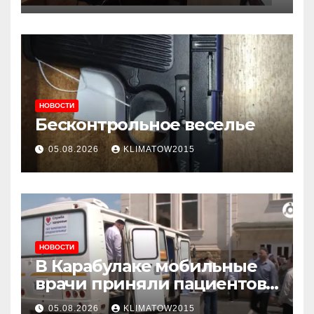
приема граждан
НОВОСТИ
Бесконтрольное веселье
05.08.2026
KLIMATOW2015
НОВОСТИ
В Карабулаке мобильные
врачи приняли пациентов
у стен мечети
05.08.2026
KLIMATOW2015