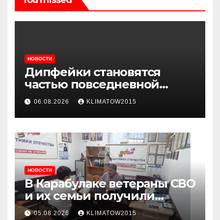
НОВОСТИ
Дипфейки становятся
частью повседневной
жизни: почему жителям
06.08.2026
KLIMATOW2015
Ингушетии важно быть
внимательнее
НОВОСТИ
В Карабулаке ветераны СВО
и их семьи получили
консультации в ходе
05.08.2026
KLIMATOW2015