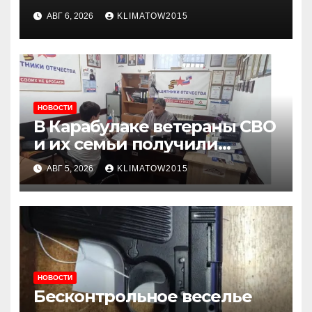
жизни: почему жителям
АВГ 6, 2026
KLIMATOW2015
Ингушетии важно быть
внимательнее
НОВОСТИ
В Карабулаке ветераны СВО
и их семьи получили
консультации в ходе
АВГ 5, 2026
KLIMATOW2015
приема граждан
НОВОСТИ
Бесконтрольное веселье