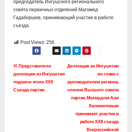
председатель Ингушского регионального
совета первичных отделений Магомед
Гадаборшев, принимающий участие в работе
съезда.
Post Views:
256
Навигация
Представители
Делегация из Ингушетии
делегации из Ингушетии
во главе с
по
подвели итоги XXII
руководителем региона,
записям
Съезда партии
членом Высшего совета
партии Махмудом-Али
Калиматовым
принимает участие в
работе XXII съезда
Всероссийской