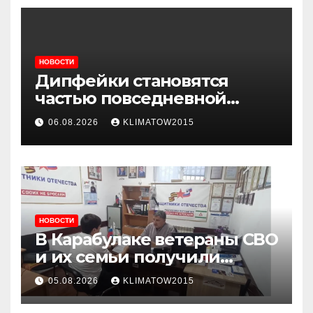
НОВОСТИ
Дипфейки становятся
частью повседневной
жизни: почему жителям
06.08.2026
KLIMATOW2015
Ингушетии важно быть
внимательнее
НОВОСТИ
В Карабулаке ветераны СВО
и их семьи получили
консультации в ходе
05.08.2026
KLIMATOW2015
приема граждан