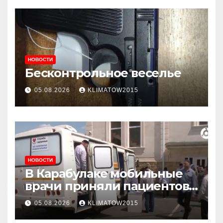
НОВОСТИ
Бесконтрольное веселье
05.08.2026
KLIMATOW2015
НОВОСТИ
В Карабулаке мобильные
врачи приняли пациентов
у стен мечети
05.08.2026
KLIMATOW2015