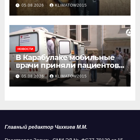
05.08.2026
KLIMATOW2015
НОВОСТИ
В Карабулаке мобильные
врачи приняли пациентов
у стен мечети
05.08.2026
KLIMATOW2015
Главный редактор Чахкиев М.М.