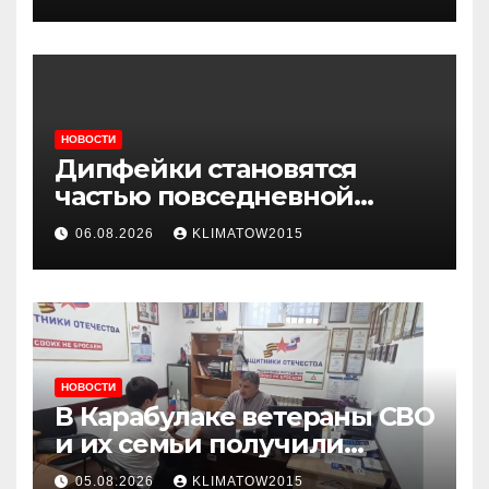
медицинских
организациях
НОВОСТИ
Дипфейки становятся
частью повседневной
жизни: почему жителям
06.08.2026
KLIMATOW2015
Ингушетии важно быть
внимательнее
НОВОСТИ
В Карабулаке ветераны СВО
и их семьи получили
консультации в ходе
05.08.2026
KLIMATOW2015