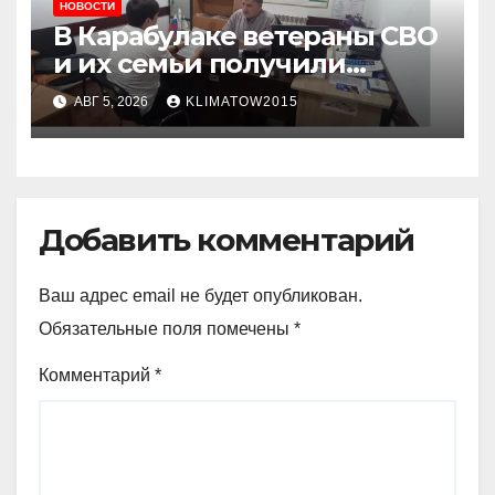
НОВОСТИ
В Карабулаке ветераны СВО
и их семьи получили
консультации в ходе
АВГ 5, 2026
KLIMATOW2015
приема граждан
Добавить комментарий
Ваш адрес email не будет опубликован.
Обязательные поля помечены
*
Комментарий
*