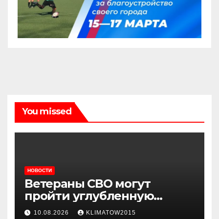
You missed
НОВОСТИ
Ветераны СВО могут
пройти углубленную
диспансеризацию в
10.08.2026
KLIMATOW2015