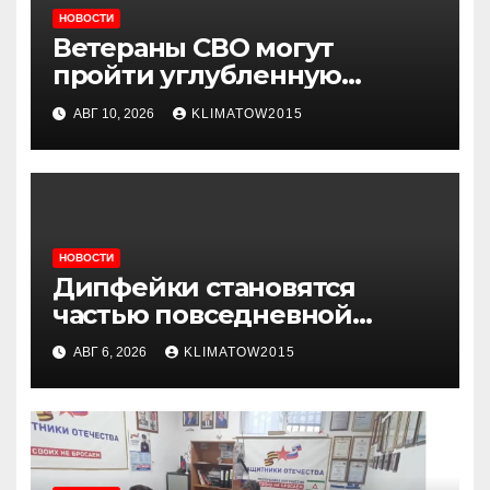
НОВОСТИ
Ветераны СВО могут
пройти углубленную
диспансеризацию в
АВГ 10, 2026
KLIMATOW2015
медицинских организациях
НОВОСТИ
Дипфейки становятся
частью повседневной
жизни: почему жителям
АВГ 6, 2026
KLIMATOW2015
Ингушетии важно быть
внимательнее