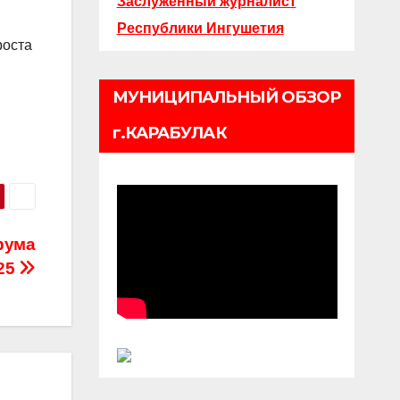
Заслуженный журналист
Республики Ингушетия
роста
МУНИЦИПАЛЬНЫЙ ОБЗОР
г.КАРАБУЛАК
рума
25