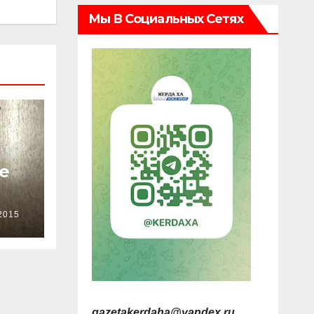
Мы В Социальных Сетях
е
2015
gazetakerdaha@yandex.ru