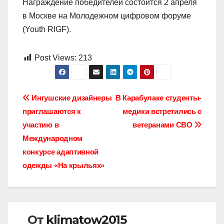
Награждение победителей состоится 2 апреля
в Москве на Молодежном цифровом форуме
(Youth RIGF).
Post Views:
213
Навигация
Ингушские дизайнеры
В Карабулаке студенты-
приглашаются к
медики встретились с
по
участию в
ветеранами СВО
записям
Международном
конкурсе адаптивной
одежды «На крыльях»
От
klimatow2015