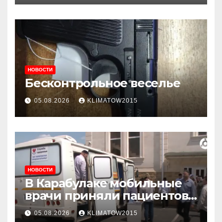
НОВОСТИ
Бесконтрольное веселье
05.08.2026
KLIMATOW2015
НОВОСТИ
В Карабулаке мобильные
врачи приняли пациентов
у стен мечети
05.08.2026
KLIMATOW2015