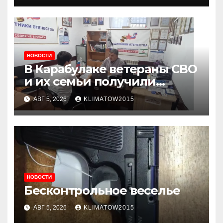
внимательнее
НОВОСТИ
В Карабулаке ветераны СВО
и их семьи получили
консультации в ходе
АВГ 5, 2026
KLIMATOW2015
приема граждан
НОВОСТИ
Бесконтрольное веселье
АВГ 5, 2026
KLIMATOW2015