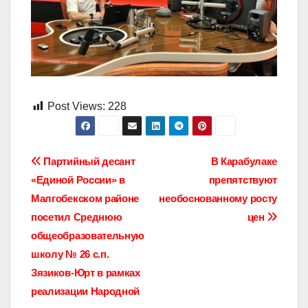
Post Views:
228
Навигация
Партийный десант
В Карабулаке
«Единой России» в
препятствуют
по
Малгобекском районе
необоснованному росту
записям
посетил Среднюю
цен
общеобразовательную
школу № 26 с.п.
Зязиков-Юрт в рамках
реализации Народной