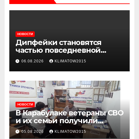
НОВОСТИ
Дипфейки становятся
частью повседневной
жизни: почему жителям
06.08.2026
KLIMATOW2015
Ингушетии важно быть
внимательнее
НОВОСТИ
В Карабулаке ветераны СВО
и их семьи получили
консультации в ходе
05.08.2026
KLIMATOW2015
приема граждан