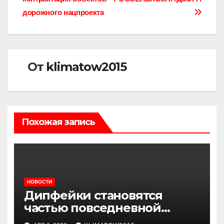
записям
дорожного нацпроекта
От
klimatow2015
Похожая запись
НОВОСТИ
Дипфейки становятся
частью повседневной
жизни: почему жителям