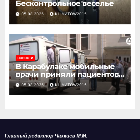
Бесконтрольное веселье
05.08.2026
KLIMATOW2015
НОВОСТИ
В Карабулаке мобильные
врачи приняли пациентов
у стен мечети
05.08.2026
KLIMATOW2015
Главный редактор Чахкиев М.М.