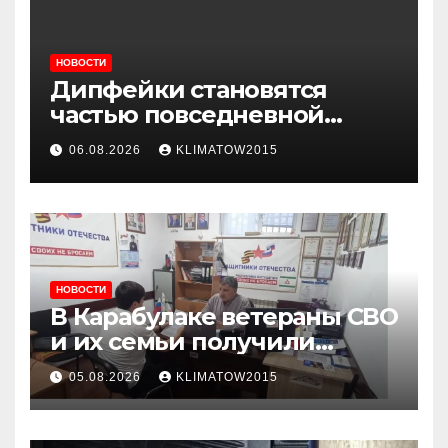
НОВОСТИ
Дипфейки становятся
частью повседневной
жизни: почему жителям
06.08.2026
KLIMATOW2015
Ингушетии важно быть
внимательнее
НОВОСТИ
В Карабулаке ветераны СВО
и их семьи получили
консультации в ходе
05.08.2026
KLIMATOW2015
приема граждан