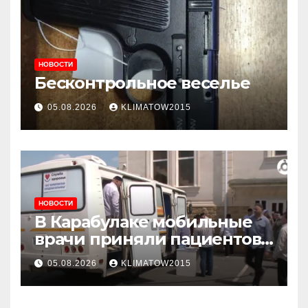
НОВОСТИ
Бесконтрольное веселье
05.08.2026
KLIMATOW2015
НОВОСТИ
В Карабулаке мобильные
врачи приняли пациентов
у стен мечети
05.08.2026
KLIMATOW2015