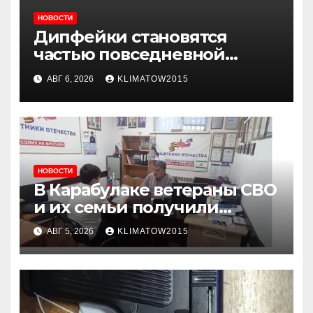
НОВОСТИ
Дипфейки становятся
частью повседневной
жизни: почему жителям
АВГ 6, 2026
KLIMATOW2015
Ингушетии важно быть
внимательнее
НОВОСТИ
В Карабулаке ветераны СВО
и их семьи получили
консультации в ходе
АВГ 5, 2026
KLIMATOW2015
приема граждан