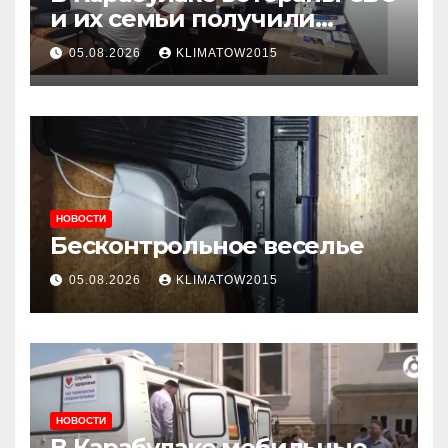
и их семьи получили
консультации в ходе
05.08.2026
KLIMATOW2015
приема граждан
НОВОСТИ
Бесконтрольное веселье
05.08.2026
KLIMATOW2015
НОВОСТИ
В Карабулаке мобильные