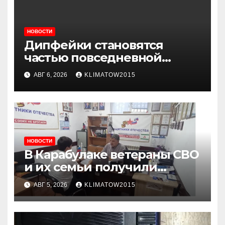
НОВОСТИ
Дипфейки становятся
частью повседневной
жизни: почему жителям
АВГ 6, 2026
KLIMATOW2015
Ингушетии важно быть
внимательнее
НОВОСТИ
В Карабулаке ветераны СВО
и их семьи получили
консультации в ходе
АВГ 5, 2026
KLIMATOW2015
приема граждан