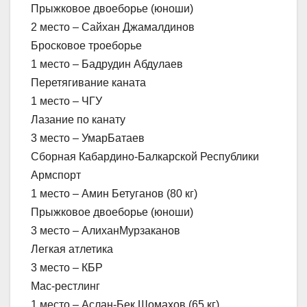
Прыжковое двоеборье (юноши)
2 место – Сайхан Джамалдинов
Бросковое троеборье
1 место – Бадрудин Абдулаев
Перетягивание каната
1 место – ЧГУ
Лазание по канату
3 место – УмарБатаев
Сборная Кабардино-Балкарской Республики
Армспорт
1 место – Амин Бетуганов (80 кг)
Прыжковое двоеборье (юноши)
3 место – АлиханМурзаканов
Легкая атлетика
3 место – КБР
Мас-рестлинг
1 место – Аслан-Бек Шомахов (65 кг)