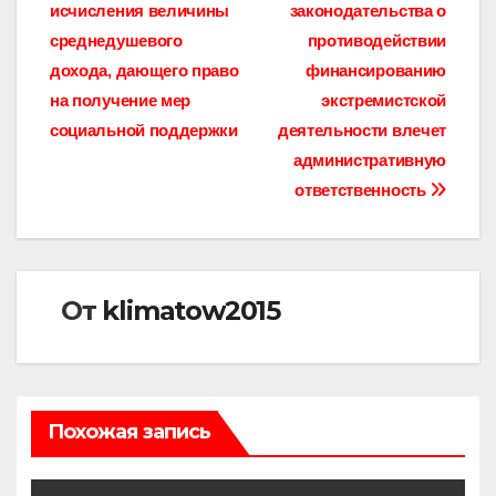
записям
исчисления величины
законодательства о
среднедушевого
противодействии
дохода, дающего право
финансированию
на получение мер
экстремистской
социальной поддержки
деятельности влечет
административную
ответственность
От
klimatow2015
Похожая запись