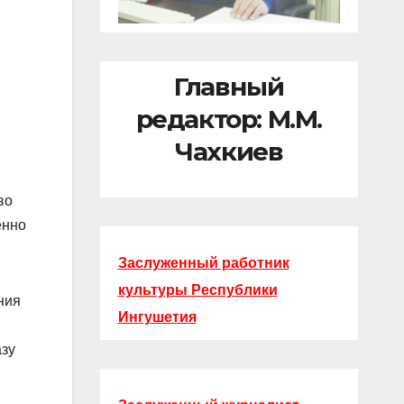
Главный
редактор: М.М.
Чахкиев
во
енно
Заслуженный работник
культуры Республики
ния
Ингушетия
азу