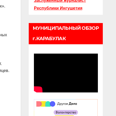
Заслуженный журналист
х».
Республики Ингушетия
МУНИЦИПАЛЬНЫЙ ОБЗОР
нных
г.КАРАБУЛАК
.
яцев.