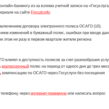
нлайн-банкингу из-за взлома учетной записи на «Госуслуга
териале на сайте
Fincult.info
.
аключением договора электронного полиса ОСАГО (10).
нием изменений в бумажный полис, ошибках при вводе да
 этом ни разу в первом квартале жители региона
 влияет и доступность полисов за счет разнообразия услуг
ь
краткосрочный
полис на период от одного дня до трех мес
ь
компенсацию по ОСАГО через Госуслуги без посещения
 телефону, через
интернет-приемную
или написать вопрос