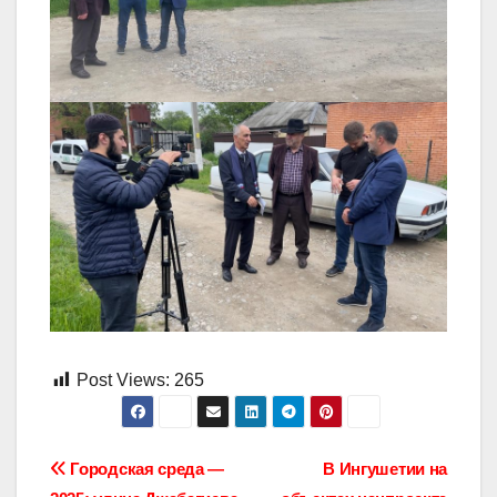
Post Views:
265
Навигация
Городская среда —
В Ингушетии на