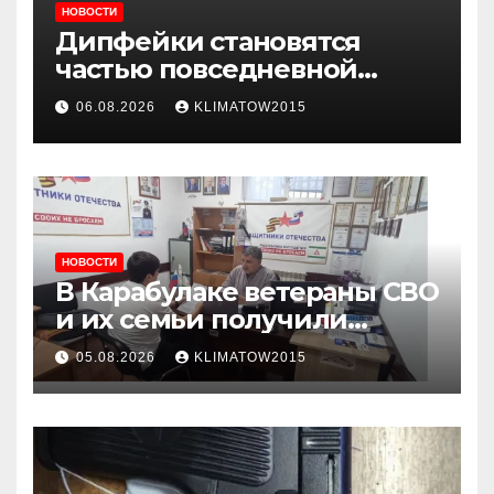
НОВОСТИ
Дипфейки становятся
частью повседневной
жизни: почему жителям
06.08.2026
KLIMATOW2015
Ингушетии важно быть
внимательнее
НОВОСТИ
В Карабулаке ветераны СВО
и их семьи получили
консультации в ходе
05.08.2026
KLIMATOW2015
приема граждан