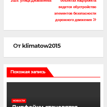
2025: улица Джабагиева
объектах нацпроекта
по
ведется обустройство
записям
элементов безопасности
дорожного движения
От
klimatow2015
Похожая запись
НОВОСТИ