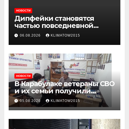
НОВОСТИ
Дипфейки становятся
частью повседневной
жизни: почему жителям
06.08.2026
KLIMATOW2015
Ингушетии важно быть
внимательнее
НОВОСТИ
В Карабулаке ветераны СВО
и их семьи получили
консультации в ходе
05.08.2026
KLIMATOW2015
приема граждан