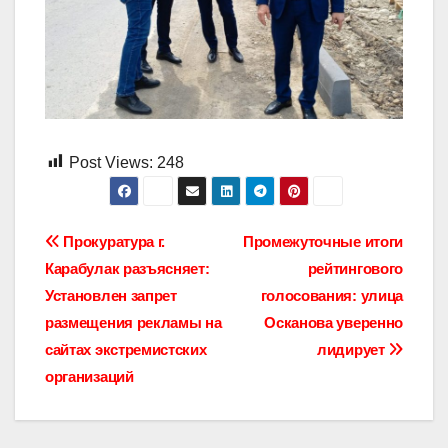
Post Views:
248
Навигация
Прокуратура г.
Промежуточные итоги
Карабулак разъясняет:
рейтингового
по
Установлен запрет
голосования: улица
записям
размещения рекламы на
Осканова уверенно
сайтах экстремистских
лидирует
организаций