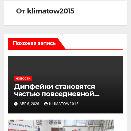
От
klimatow2015
Похожая запись
НОВОСТИ
Дипфейки становятся
частью повседневной
жизни: почему жителям
АВГ 6, 2026
KLIMATOW2015
Ингушетии важно быть
внимательнее