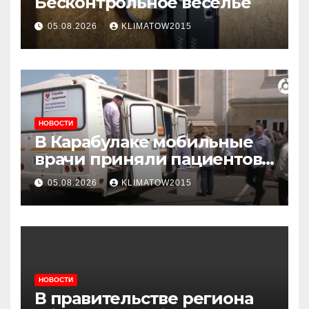
Бесконтрольное веселье
05.08.2026
KLIMATOW2015
НОВОСТИ
В Карабулаке мобильные
врачи приняли пациентов
у стен мечети
05.08.2026
KLIMATOW2015
НОВОСТИ
В правительстве региона