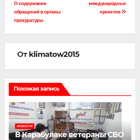
по
О содержании
международных
записям
обращений в органы
проектов
прокуратуры
От
klimatow2015
Похожая запись
НОВОСТИ
В Карабулаке ветераны СВО