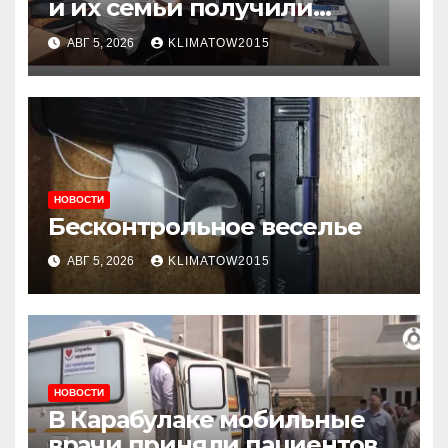
и их семьи получили
консультации в ходе
АВГ 5, 2026
KLIMATOW2015
приема граждан
НОВОСТИ
Бесконтрольное веселье
АВГ 5, 2026
KLIMATOW2015
НОВОСТИ
В Карабулаке мобильные
врачи приняли пациентов у