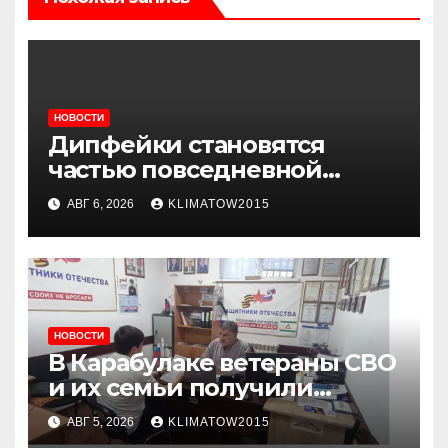
НОВОСТИ
Дипфейки становятся
частью повседневной
жизни: почему жителям
АВГ 6, 2026
KLIMATOW2015
Ингушетии важно быть
внимательнее
НОВОСТИ
В Карабулаке ветераны СВО
и их семьи получили
консультации в ходе
АВГ 5, 2026
KLIMATOW2015
приема граждан