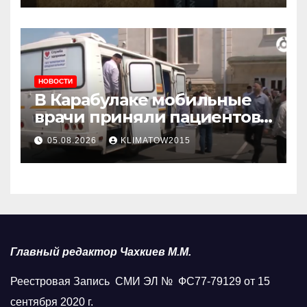
НОВОСТИ
В Карабулаке мобильные
врачи приняли пациентов
у стен мечети
05.08.2026
KLIMATOW2015
Главный редактор Чахкиев М.М.
Реестровая Запись СМИ ЭЛ № ФС77-79129 от 15
сентября 2020 г.