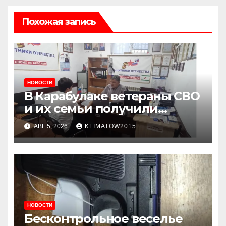
Похожая запись
НОВОСТИ
В Карабулаке ветераны СВО
и их семьи получили
консультации в ходе
АВГ 5, 2026
KLIMATOW2015
приема граждан
НОВОСТИ
Бесконтрольное веселье