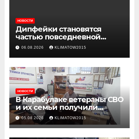
НОВОСТИ
Дипфейки становятся
частью повседневной
жизни: почему жителям
06.08.2026
KLIMATOW2015
Ингушетии важно быть
внимательнее
НОВОСТИ
В Карабулаке ветераны СВО
и их семьи получили
консультации в ходе
05.08.2026
KLIMATOW2015
приема граждан