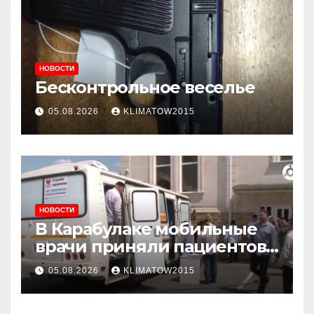
НОВОСТИ
Бесконтрольное веселье
05.08.2026
KLIMATOW2015
НОВОСТИ
В Карабулаке мобильные
врачи приняли пациентов
у стен мечети
05.08.2026
KLIMATOW2015