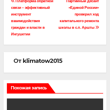
Навигация
Платформа обратной
Партийный десант
связи – эффективный
«Единой России»
по
инструмент
проверил ход
записям
взаимодействия
капитального ремонта
граждан и власти в
школы в с.п. Аршты
Ингушетии
От
klimatow2015
Похожая запись