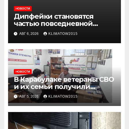
НОВОСТИ
Дипфейки становятся
частью повседневной
жизни: почему жителям
АВГ 6, 2026
KLIMATOW2015
Ингушетии важно быть
внимательнее
НОВОСТИ
В Карабулаке ветераны СВО
и их семьи получили
консультации в ходе
АВГ 5, 2026
KLIMATOW2015
приема граждан