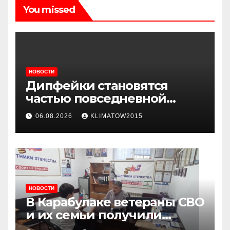
You missed
НОВОСТИ
Дипфейки становятся
частью повседневной
жизни: почему жителям
06.08.2026
KLIMATOW2015
Ингушетии важно быть
внимательнее
НОВОСТИ
В Карабулаке ветераны СВО
и их семьи получили
консультации в ходе