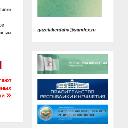
риски
ои
gazetakerdaha@yandex.ru
ачным
гают
чных
ти