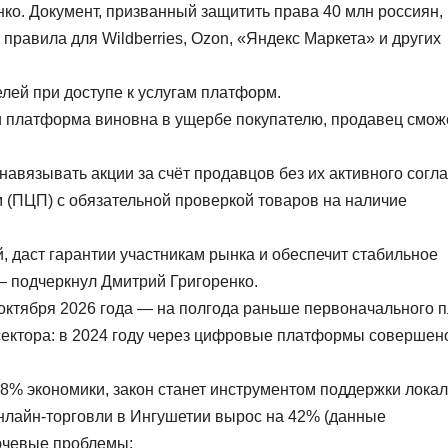
ко. Документ, призванный защитить права 40 млн россиян,
равила для Wildberries, Ozon, «Яндекс Маркета» и других
лей при доступе к услугам платформ.
и платформа виновна в ущербе покупателю, продавец смож
навязывать акции за счёт продавцов без их активного согла
(ПЦП) с обязательной проверкой товаров на наличие
, даст гарантии участникам рынка и обеспечит стабильное
 подчеркнул Дмитрий Григоренко.
 октября 2026 года — на полгода раньше первоначального п
ектора: в 2024 году через цифровые платформы совершен
78% экономики, закон станет инструментом поддержки лока
онлайн-торговли в Ингушетии вырос на 42% (данные
ючевые проблемы: