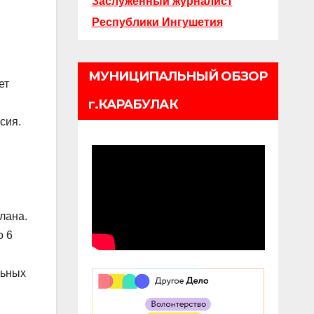
Заслуженный журналист
Республики Ингушетия
МУНИЦИПАЛЬНЫЙ ОБЗОР
ет
г.КАРАБУЛАК
сия.
лана.
о 6
льных