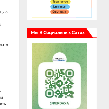
ацию
й
Мы В Социальных Сетях
крыто
ь
ий
ать