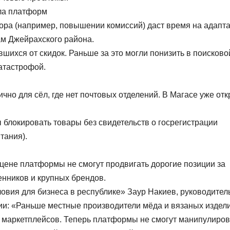
ола платформ
ора (например, повышении комиссий) даст время на адапт
м Джейрахского района.
вшихся от скидок. Раньше за это могли понизить в поисково
атастрофой.
чно для сёл, где нет почтовых отделений. В Магасе уже от
блокировать товары без свидетельств о госрегистрации
тания).
цене платформы не смогут продвигать дорогие позиции за
енников и крупных брендов.
овия для бизнеса в республике» Заур Накиев, руководител
и: «Раньше местные производители мёда и вязаных издел
че маркетплейсов. Теперь платформы не смогут манипулиров