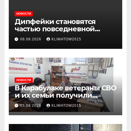
НОВОСТИ
Дипфейки становятся
частью повседневной
жизни: почему жителям
06.08.2026
KLIMATOW2015
Ингушетии важно быть
внимательнее
НОВОСТИ
В Карабулаке ветераны СВО
и их семьи получили
консультации в ходе
05.08.2026
KLIMATOW2015
приема граждан