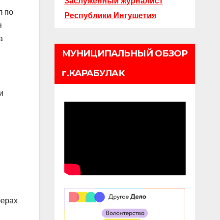
Заслуженный журналист
л по
Республики Ингушетия
я
а
МУНИЦИПАЛЬНЫЙ ОБЗОР
г.КАРАБУЛАК
и
ферах