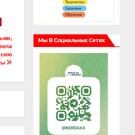
ьми,
Мы В Социальных Сетях
вела
ссию
мы