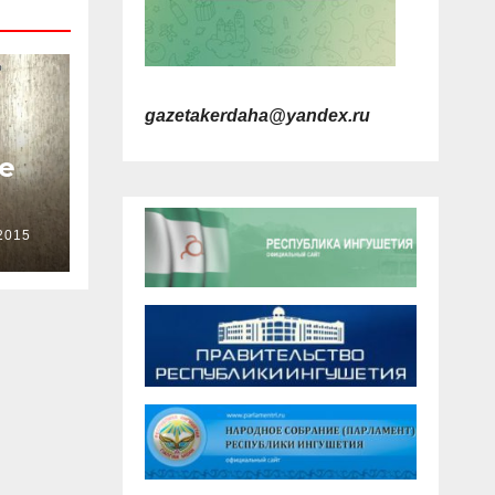
gazetakerdaha@yandex.ru
е
2015