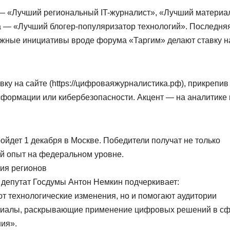
х — «Лучший региональный IT-журналист», «Лучший материа
да — «Лучший блогер-популяризатор технологий». Последня
ежные инициативы вроде форума «Таргим» делают ставку н
ку на сайте (https://цифроваяжурналистика.рф), прикрепив
формации или кибербезопасности. Акцент — на аналитике 
ойдет 1 декабря в Москве. Победители получат не только
ой опыт на федеральном уровне.
ия регионов
депутат Госдумы Антон Немкин подчеркивает:
т технологические изменения, но и помогают аудитории
ериалы, раскрывающие применение цифровых решений в с
ия».