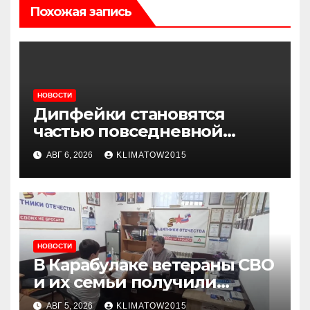
Похожая запись
НОВОСТИ
Дипфейки становятся
частью повседневной
жизни: почему жителям
АВГ 6, 2026
KLIMATOW2015
Ингушетии важно быть
внимательнее
НОВОСТИ
В Карабулаке ветераны СВО
и их семьи получили
консультации в ходе
АВГ 5, 2026
KLIMATOW2015