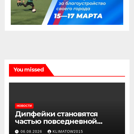
You missed
НОВОСТИ
Дипфейки становятся
частью повседневной
жизни: почему жителям
06.08.2026
KLIMATOW2015