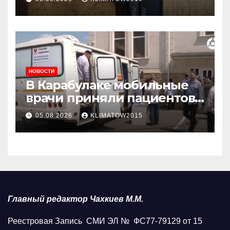
НОВОСТИ
В Карабулаке мобильные
врачи приняли пациентов
у стен мечети
05.08.2026
KLIMATOW2015
Главный редактор Чахкиев М.М.
Реестровая Запись СМИ ЭЛ № ФС77-79129 от 15