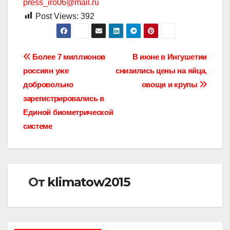
press_iro06@mail.ru
Post Views:
392
Навигация
Более 7 миллионов
В июне в Ингушетии
россиян уже
снизились цены на яйца,
по
добровольно
овощи и крупы
записям
зарегистрировались в
Единой биометрической
системе
От
klimatow2015