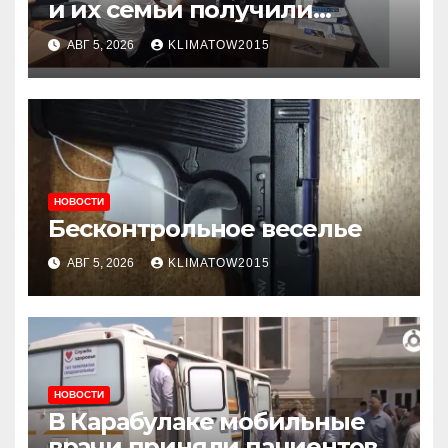
и их семьи получили
консультации в ходе
АВГ 5, 2026
KLIMATOW2015
приема граждан
НОВОСТИ
Бесконтрольное веселье
АВГ 5, 2026
KLIMATOW2015
НОВОСТИ
В Карабулаке мобильные
врачи приняли пациентов у