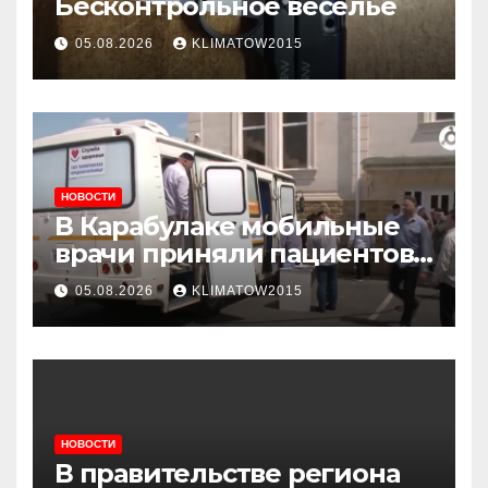
Бесконтрольное веселье
05.08.2026
KLIMATOW2015
НОВОСТИ
В Карабулаке мобильные
врачи приняли пациентов
у стен мечети
05.08.2026
KLIMATOW2015
НОВОСТИ
В правительстве региона